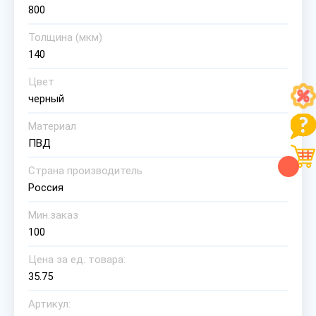
800
Толщина (мкм)
140
Цвет
черный
Материал
ПВД
Страна производитель
Россия
Мин.заказ
100
Цена за ед. товара:
35.75
Артикул: