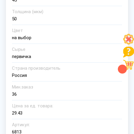
45
Толщина (мкм)
50
Цвет
на выбор
Сырье
первичка
Страна производитель
Россия
Мин.заказ
36
Цена за ед. товара:
29.43
Артикул:
6813