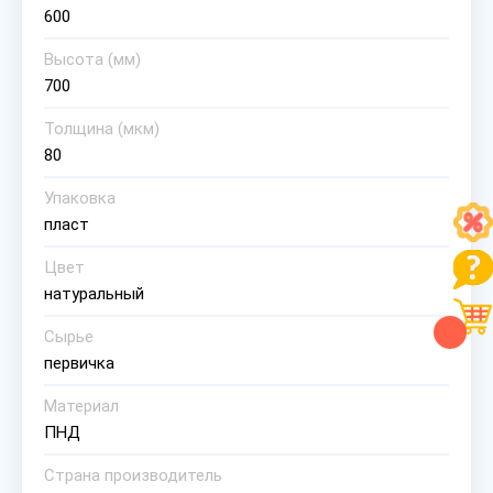
600
Высота (мм)
700
Толщина (мкм)
80
Упаковка
пласт
Цвет
натуральный
Сырье
первичка
Материал
ПНД
Страна производитель