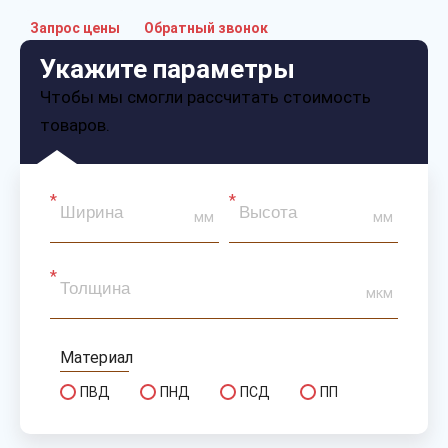
Запрос цены
Обратный звонок
Укажите параметры
Чтобы мы смогли рассчитать стоимость
товаров.
мм
мм
мкм
Материал
ПВД
ПНД
ПСД
ПП