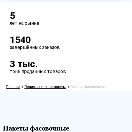
Сырье
первичное
вторичное
5
лет на рынке
Перфорация
1540
есть
нет
завершённых заказов
Ручки
3 тыс.
есть
нет
тонн проданных товаров
Главная
Полиэтиленовые пакеты
Пакеты фасовочные
Пакеты фасовочные