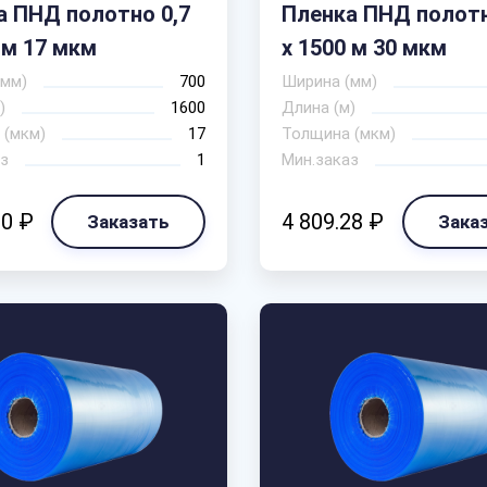
а ПНД полотно 0,7
Пленка ПНД полотн
 м 17 мкм
х 1500 м 30 мкм
(мм)
700
Ширина (мм)
)
1600
Длина (м)
 (мкм)
17
Толщина (мкм)
з
1
Мин.заказ
90 ₽
4 809.28 ₽
Заказать
Зака