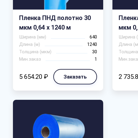
Пленка ПНД полотно 30
Пленк
мкм 0,64 х 1240 м
мкм 0,
Ширина (мм)
640
Ширина 
Длина (м)
1240
Длина (м
Толщина (мкм)
30
Толщина
Мин.заказ
1
Мин.зака
5 654.20 ₽
2 735.
Заказать