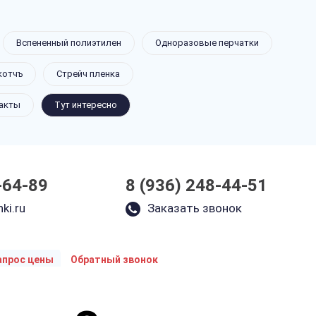
Вспененный полиэтилен
Одноразовые перчатки
котчъ
Стрейч пленка
акты
Тут интересно
-64-89
8 (936) 248-44-51
ki.ru
Заказать звонок
апрос цены
Обратный звонок
Укажите параметры