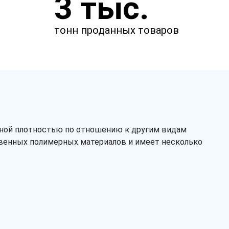
3 тыс.
Чтобы мы смогли рассчитать
стоимость товаров.
тонн проданных товаров
мм
мм
ной плотностью по отношению к другим видам
твенных полимерных материалов и имеет несколько
мкм
Сырье
первичное
вторичное