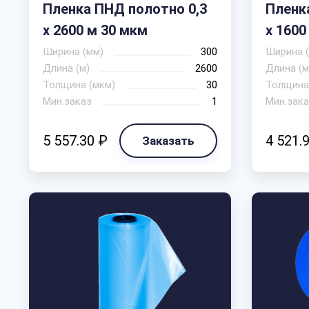
Пленка ПНД полотно 0,3
Пленк
х 2600 м 30 мкм
х 1600
Ширина (мм)
300
Ширина 
Длина (м)
2600
Длина (м
Толщина (мкм)
30
Толщина
Мин.заказ
1
Мин.зака
5 557.30 ₽
4 521.
Заказать