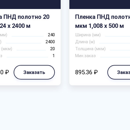
а ПНД полотно 20
Пленка ПНД полотн
24 х 2400 м
мкм 1,008 х 500 м
(мм)
240
Ширина (мм)
)
2400
Длина (м)
 (мкм)
20
Толщина (мкм)
з
1
Мин.заказ
80 ₽
895.36 ₽
Заказать
Зака