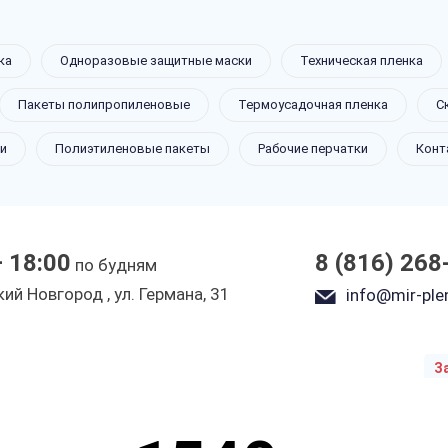
ка
Одноразовые защитные маски
Техническая пленка
Д
Пакеты полипропиленовые
Термоусадочная пленка
С
и
Полиэтиленовые пакеты
Рабочие перчатки
Конт
Новгороде
— 18:00
8 (816) 268
по будням
ы
ий Новгород , ул. Германа, 31
info@mir-plen
З