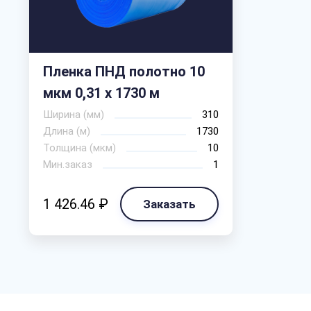
Пленка ПНД полотно 10
мкм 0,31 х 1730 м
Ширина (мм)
310
Длина (м)
1730
Толщина (мкм)
10
Мин.заказ
1
1 426.46 ₽
Заказать