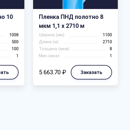
о 10
Пленка ПНД полотно 8
мкм 1,1 х 2710 м
1008
Ширина (мм)
1100
500
Длина (м)
2710
100
Толщина (мкм)
8
1
Мин.заказ
1
5 663.70 ₽
зать
Заказать