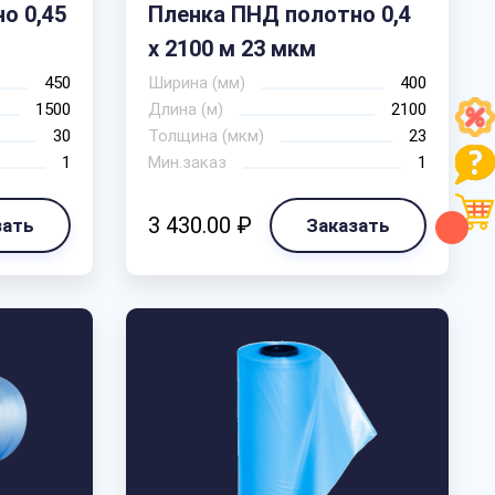
о 0,45
Пленка ПНД полотно 0,4
Рассчитать
х 2100 м 23 мкм
450
Ширина (мм)
400
1500
Длина (м)
2100
30
Толщина (мкм)
23
1
Мин.заказ
1
3 430.00 ₽
зать
Заказать