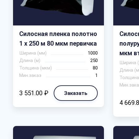
Силосная пленка полотно
Силос
1 х 250 м 80 мкм первичка
полуру
мкм в
Ширина (мм)
1000
Длина (м)
250
Ширина 
Толщина (мкм)
80
Длина (м
Мин.заказ
1
Толщина
Мин.зака
3 551.00 ₽
Заказать
4 669.