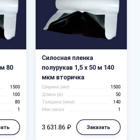
Силосная пленка
 м 80
полурукав 1,5 х 50 м 140
мкм вторичка
1500
Ширина (мм)
1500
100
Длина (м)
50
80
Толщина (мкм)
140
1
Мин.заказ
1
3 631.86 ₽
зать
Заказать