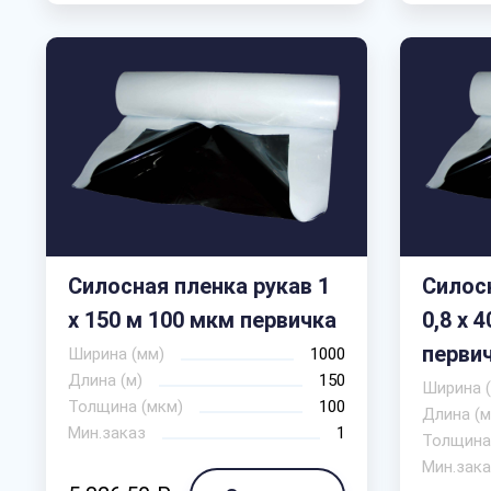
Силосная пленка рукав 1
Силос
х 150 м 100 мкм первичка
0,8 х 
перви
Ширина (мм)
1000
Длина (м)
150
Ширина 
Толщина (мкм)
100
Длина (м
Мин.заказ
1
Толщина
Мин.зака