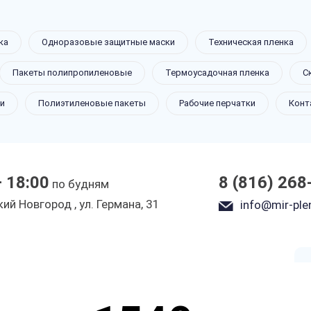
ка
Одноразовые защитные маски
Техническая пленка
ленка
Пакеты полипропиленовые
Термоусадочная пленка
С
и
Полиэтиленовые пакеты
Рабочие перчатки
Конт
Новгороде
— 18:00
8 (816) 268
по будням
ы
ий Новгород , ул. Германа, 31
info@mir-plen