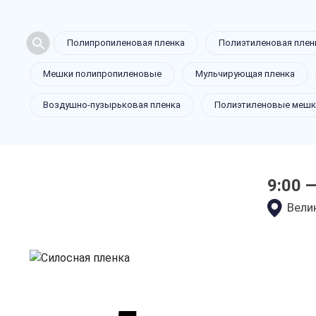
Полипропиленовая пленка
Полиэтиленовая плен
Силосная п
Мешки полипропиленовые
Мульчирующая пленка
Воздушно-пузырьковая пленка
Полиэтиленовые мешк
в Великом 
9:00 
только приятные цен
Велик