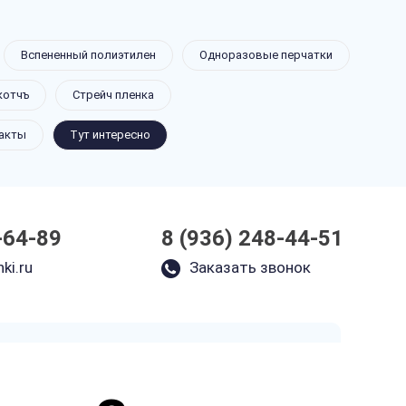
Вспененный полиэтилен
Одноразовые перчатки
котчъ
Стрейч пленка
акты
Тут интересно
-64-89
8 (936) 248-44-51
ki.ru
Заказать звонок
Закажите звонок
и через несколько минут наш