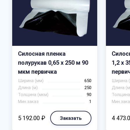
Силосная пленка
Силос
полурукав 0,65 х 250 м 90
1,2 х 
мкм первичка
перви
Ширина (мм)
650
Ширина 
Длина (м)
250
Длина (м
Толщина (мкм)
90
Толщина
Мин.заказ
1
Мин.зака
5 192.00 ₽
4 473.
Заказать