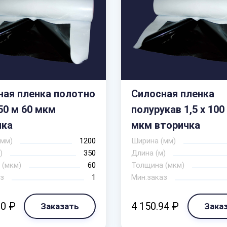
ная пленка полотно
Силосная пленка
350 м 60 мкм
полурукав 1,5 х 100
чка
мкм вторичка
(мм)
1200
Ширина (мм)
)
350
Длина (м)
 (мкм)
60
Толщина (мкм)
з
1
Мин.заказ
00 ₽
4 150.94 ₽
Заказать
Зака