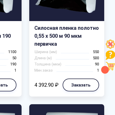
Силосная пленка полотно
м 190
0,55 х 500 м 90 мкм
первичка
1100
Ширина (мм)
550
50
Длина (м)
500
190
Толщина (мкм)
90
1
Мин.заказ
1
4 392.90 ₽
зать
Заказать