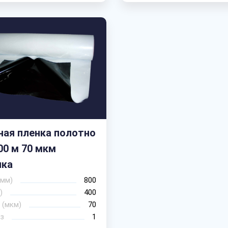
ная пленка полотно
400 м 70 мкм
чка
(мм)
800
)
400
 (мкм)
70
з
1