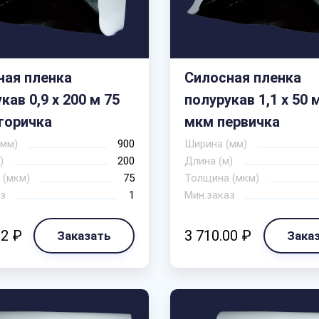
ная пленка
Силосная пленка
кав 0,9 х 200 м 75
полурукав 1,1 х 50 
торичка
мкм первичка
(мм)
900
Ширина (мм)
)
200
Длина (м)
 (мкм)
75
Толщина (мкм)
з
1
Мин.заказ
82 ₽
3 710.00 ₽
Заказать
Зака