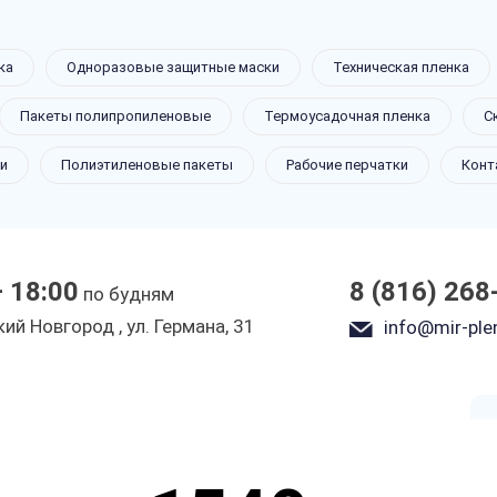
ка
Одноразовые защитные маски
Техническая пленка
 перчатки
Пакеты полипропиленовые
Термоусадочная пленка
С
и
Полиэтиленовые пакеты
Рабочие перчатки
Конт
Новгороде
— 18:00
8 (816) 268
по будням
ы
ий Новгород , ул. Германа, 31
info@mir-plen