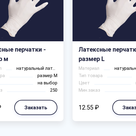
сные перчатки -
Латексные перчатк
р м
размер L
л
натуральный латекс
Материал
ра
размер М
Тип товара
на выбор
Цвет
з
250
Мин.заказ
₽
12.55 ₽
Заказать
Зака