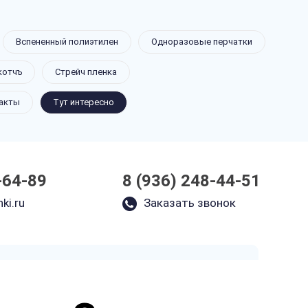
Вспененный полиэтилен
Одноразовые перчатки
котчъ
Стрейч пленка
акты
Тут интересно
-64-89
8 (936) 248-44-51
ki.ru
Заказать звонок
Закажите звонок
и через несколько минут наш