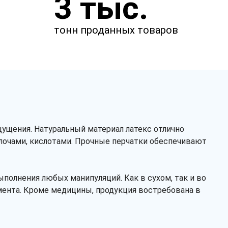
3 тыс.
менеджер свяжется с вами.
тонн проданных товаров
щущения. Натуральный материал латекс отлично
елочами, кислотами. Прочные перчатки обеспечивают
Заказать звонок
полнения любых манипуляций. Как в сухом, так и во
мента. Кроме медицины, продукция востребована в