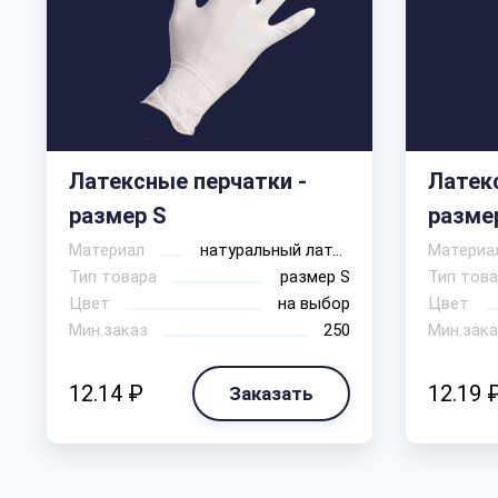
Латексные перчатки -
Латек
размер S
разме
Материал
натуральный латекс
Материа
Тип товара
размер S
Тип това
Цвет
на выбор
Цвет
Мин.заказ
250
Мин.зака
12.14 ₽
12.19 
Заказать