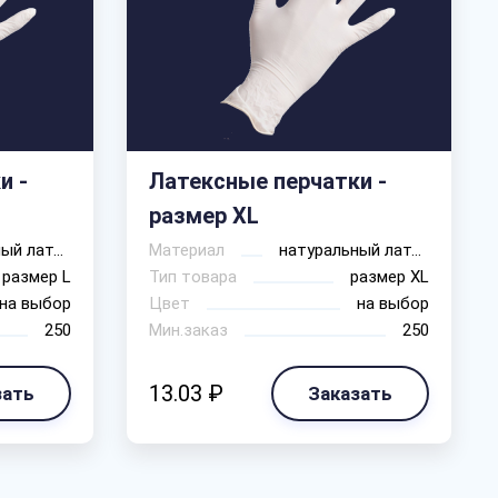
и -
Латексные перчатки -
размер XL
натуральный латекс
Материал
натуральный латекс
размер L
Тип товара
размер XL
на выбор
Цвет
на выбор
250
Мин.заказ
250
13.03 ₽
зать
Заказать